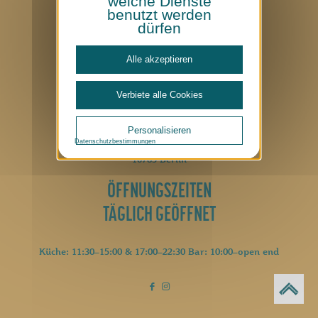
welche Dienste
Datenschutz
benutzt werden
Cookie-Richtlinie
dürfen
Impressum
Made with
by
MFM Digital
Alle akzeptieren
CONTACT
Verbiete alle Cookies
+49 (0)30 2605 0
hallo@luetze-berlin.de
Personalisieren
Datenschutzbestimmungen
Lützowplatz 17
10785 Berlin
ÖFFNUNGSZEITEN
TÄGLICH GEÖFFNET
Küche: 11:30–15:00 & 17:00–22:30 Bar: 10:00–open end