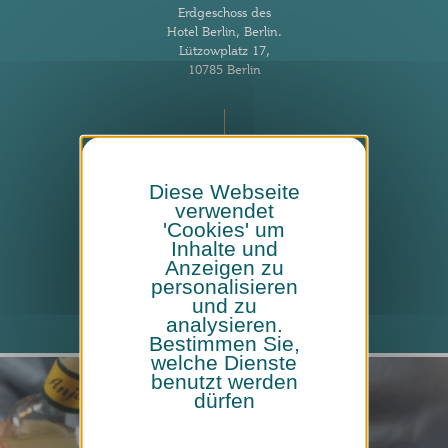
Erdgeschoss des
Hotel Berlin, Berlin.
Lützowplatz 17,
10785 Berlin
Diese Webseite
verwendet
Karte ansehen
'Cookies' um
Inhalte und
Tisch buchen
Anzeigen zu
personalisieren
und zu
analysieren.
Bestimmen Sie,
welche Dienste
benutzt werden
dürfen