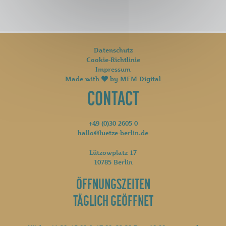
Datenschutz
Cookie-Richtlinie
Impressum
Made with
by
MFM Digital
CONTACT
+49 (0)30 2605 0
hallo@luetze-berlin.de
Lützowplatz 17
10785 Berlin
ÖFFNUNGSZEITEN
TÄGLICH GEÖFFNET