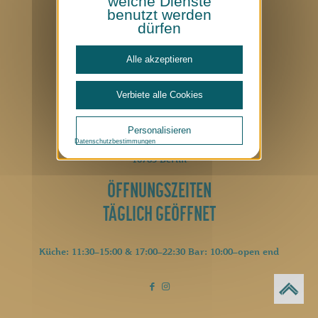
welche Dienste
Datenschutz
benutzt werden
Cookie-Richtlinie
dürfen
Impressum
Made with
by
MFM Digital
Alle akzeptieren
CONTACT
Verbiete alle Cookies
+49 (0)30 2605 0
hallo@luetze-berlin.de
Personalisieren
Datenschutzbestimmungen
Lützowplatz 17
10785 Berlin
ÖFFNUNGSZEITEN
TÄGLICH GEÖFFNET
Küche: 11:30–15:00 & 17:00–22:30 Bar: 10:00–open end