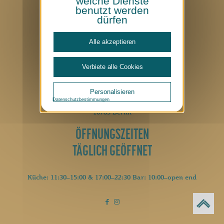
welche Dienste
Datenschutz
benutzt werden
Cookie-Richtlinie
dürfen
Impressum
Made with
by
MFM Digital
Alle akzeptieren
CONTACT
Verbiete alle Cookies
+49 (0)30 2605 0
hallo@luetze-berlin.de
Personalisieren
Datenschutzbestimmungen
Lützowplatz 17
10785 Berlin
ÖFFNUNGSZEITEN
TÄGLICH GEÖFFNET
Küche: 11:30–15:00 & 17:00–22:30 Bar: 10:00–open end