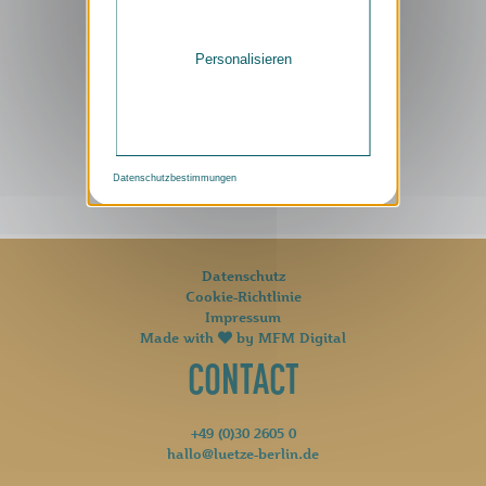
RESERVIEREN
Personalisieren
Tisch buchen
Datenschutzbestimmungen
Datenschutz
Cookie-Richtlinie
Impressum
Made with
by
MFM Digital
CONTACT
+49 (0)30 2605 0
hallo@luetze-berlin.de