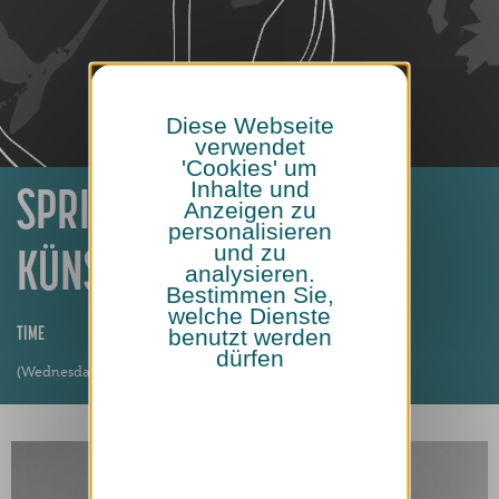
Diese Webseite
verwendet
'Cookies' um
Inhalte und
SPRITTWOCH WIRD
Anzeigen zu
personalisieren
und zu
KÜNSTLERISCH!
analysieren.
Bestimmen Sie,
welche Dienste
benutzt werden
TIME
dürfen
(Wednesday) 17h30 - 23h30